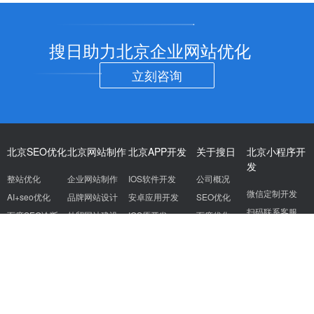
搜日助力北京企业网站优化
立刻咨询
北京SEO优化
北京网站制作
北京APP开发
关于搜日
北京小程序开
发
整站优化
企业网站制作
IOS软件开发
公司概况
微信定制开发
AI+seo优化
品牌网站设计
安卓应用开发
SEO优化
扫码联系客服
百度SEO诊断
外贸网站建设
IOS原开发
百度优化
网站托管
营销型网站建设
APP开发服务
关键词排名
讯飞AI配音
云直达
芯思考
煜程
seo文章
成都SEO
杭州SEO